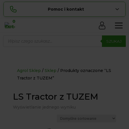
Pomoc i kontakt
0
Skontaktuj się z nami:
Wyszukiwarka
Sylwia
produktów
SZUKAJ
pokaż numer
534 853 ...
Lucyna
pokaż numer
729 856 ...
zamowienia@ ...
pokaż e-mail
Agrol Sklep
Sklep
Produkty oznaczone “LS
Tractor z TUZEM”
biuro@ ...
pokaż e-mail
LS Tractor z TUZEM
Biuro obsługi klienta czynne Pn-Sb: 8:00 – 20:00
Wyświetlanie jednego wyniku