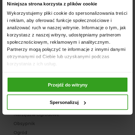
Kategorie
Niniejsza strona korzysta z plików cookie
Wykorzystujemy pliki cookie do spersonalizowania treści
Agregat
i reklam, aby oferować funkcje społecznościowe i
Agro Sklep
analizować ruch w naszej witrynie. Informacje o tym, jak
Architektura ogrodowa
korzystasz z naszej witryny, udostępniamy partnerom
społecznościowym, reklamowym i analitycznym.
Bez kategorii
Partnerzy mogą połączyć te informacje z innymi danymi
Brony polowe
otrzymanymi od Ciebie lub uzyskanymi podczas
Chwastowniki
korzystania z ich usług.
Głębosze
Kopaczki ciągnikowe
Przejdź do witryny
Kosiarki
Ładowacze
Spersonalizuj
Maszyny rolnicze
Narzędzia Ogrodowe
Obsypnik
Ogród