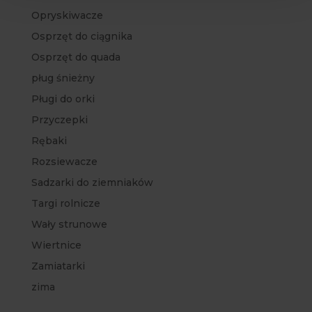
Opryskiwacze
Osprzęt do ciągnika
Osprzęt do quada
pług śnieżny
Pługi do orki
Przyczepki
Rębaki
Rozsiewacze
Sadzarki do ziemniaków
Targi rolnicze
Wały strunowe
Wiertnice
Zamiatarki
zima