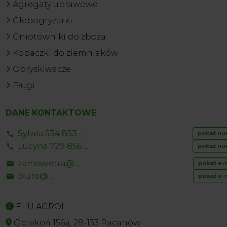
Agregaty uprawowe
Glebogryzarki
Gniotowniki do zboża
Kopaczki do ziemniaków
Opryskiwacze
Pługi
DANE KONTAKTOWE
Sylwia 534 853 ...
pokaż nu
Lucyna 729 856 ...
pokaż nu
zamowienia@ ...
pokaż e-
biuro@ ...
pokaż e-
FHU AGROL
Oblekoń 156a, 28-133 Pacanów