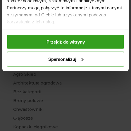
społecznościowym, reklamowym i analitycznym.
marzec 2023
Partnerzy mogą połączyć te informacje z innymi danymi
luty 2023
otrzymanymi od Ciebie lub uzyskanymi podczas
korzystania z ich usług.
styczeń 2023
grudzień 2022
listopad 2022
Przejdź do witryny
Kategorie
Spersonalizuj
Agregat
Agro Sklep
Architektura ogrodowa
Bez kategorii
Brony polowe
Chwastowniki
Głębosze
Kopaczki ciągnikowe