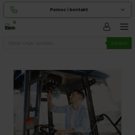
Pomoc i kontakt
0
Skontaktuj się z nami:
Wyszukiwarka
Lucyna
produktów
SZUKAJ
pokaż numer
729 856 ...
Sylwia
pokaż numer
534 853 ...
zamowienia@ ...
pokaż e-mail
biuro@ ...
pokaż e-mail
Biuro obsługi klienta czynne Pn-Sb: 8:00 – 20:00