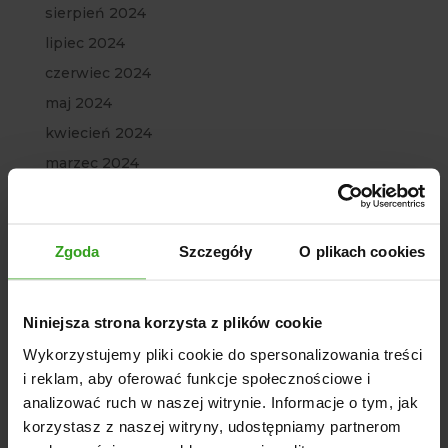
sierpień 2024
lipiec 2024
czerwiec 2024
maj 2024
kwiecień 2024
marzec 2024
luty 2024
styczeń 2024
Zgoda
Szczegóły
O plikach cookies
grudzień 2023
listopad 2023
październik 2023
Niniejsza strona korzysta z plików cookie
wrzesień 2023
Wykorzystujemy pliki cookie do spersonalizowania treści
lipiec 2023
i reklam, aby oferować funkcje społecznościowe i
analizować ruch w naszej witrynie. Informacje o tym, jak
czerwiec 2023
korzystasz z naszej witryny, udostępniamy partnerom
maj 2023