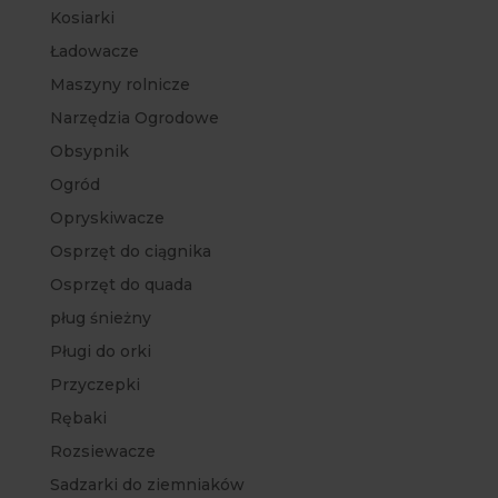
Kosiarki
Ładowacze
Maszyny rolnicze
Narzędzia Ogrodowe
Obsypnik
Ogród
Opryskiwacze
Osprzęt do ciągnika
Osprzęt do quada
pług śnieżny
Pługi do orki
Przyczepki
Rębaki
Rozsiewacze
Sadzarki do ziemniaków