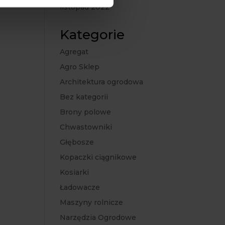
listopad 2022
Kategorie
Agregat
Agro Sklep
Architektura ogrodowa
Bez kategorii
Brony polowe
Chwastowniki
Głębosze
Kopaczki ciągnikowe
Kosiarki
Ładowacze
Maszyny rolnicze
Narzędzia Ogrodowe