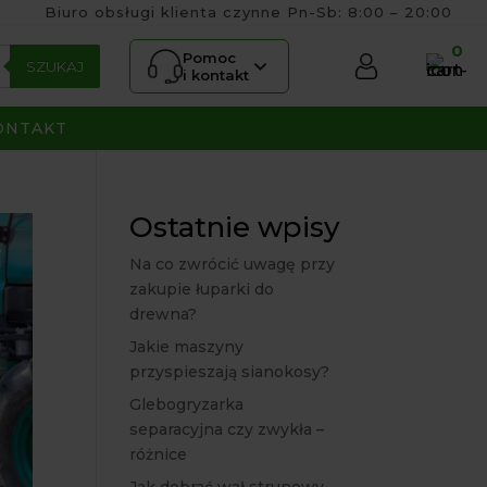
Biuro obsługi klienta czynne Pn-Sb: 8:00 – 20:00
0
Pomoc
SZUKAJ
i kontakt
ONTAKT
Ostatnie wpisy
Na co zwrócić uwagę przy
zakupie łuparki do
drewna?
Jakie maszyny
przyspieszają sianokosy?
Glebogryzarka
separacyjna czy zwykła –
różnice