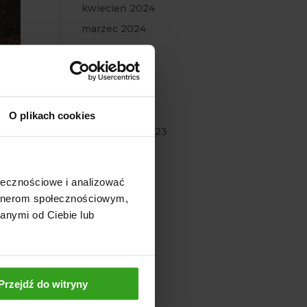
kwiecień 2024
marzec 2024
luty 2024
styczeń 2024
grudzień 2023
listopad 2023
O plikach cookies
październik 2023
wrzesień 2023
lipiec 2023
ołecznościowe i analizować
czerwiec 2023
artnerom społecznościowym,
u
maj 2023
anymi od Ciebie lub
marzec 2023
luty 2023
styczeń 2023
Przejdź do witryny
grudzień 2022