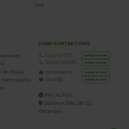
zima
DANE KONTAKTOWE
Lucyna 729 856 ...
prawowe
pokaż numer
Sylwia 534 853 ...
pokaż numer
ki
 do zboża
zamowienia@ ...
pokaż e-mail
biuro@ ...
o ziemniaków
pokaż e-mail
ze
FHU AGROL
Oblekoń 156a, 28-133
Pacanów