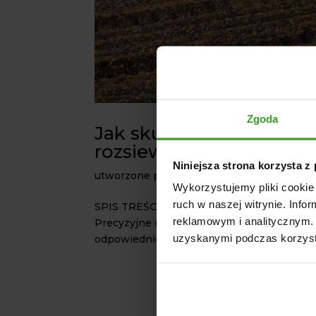
Zgoda
Jak skutecznie nawozić
rozsiewaczy nawozu
Niniejsza strona korzysta z
utworzone przez
agrol
|
mar 19, 2025
|
Roz
Wykorzystujemy pliki cookie 
ruch w naszej witrynie. Inf
SPIS TREŚCI: Rodzaje nawozów i ich zas
reklamowym i analitycznym. 
Precyzyjne nawożenie rolnicze – czynniki 
uzyskanymi podczas korzysta
odpowiedniego rozsiewacza Znaczenie now