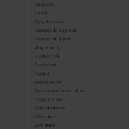
Obsypnik
Ogród
Opryskiwacze
Osprzęt do ciągnika
Osprzęt do quada
pług śnieżny
Pługi do orki
Przyczepki
Rębaki
Rozsiewacze
Sadzarki do ziemniaków
Targi rolnicze
Wały strunowe
Wiertnice
Zamiatarki