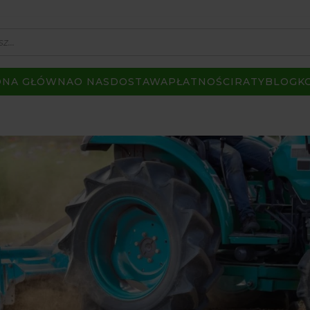
ONA GŁÓWNA
O NAS
DOSTAWA
PŁATNOŚCI
RATY
BLOG
K