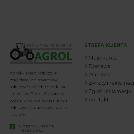
STREFA KLIENTA
Moje konto
Dostawa
Agrol – sklep rolniczy z
Płatności
częściami do traktorów
Zwroty i reklamac
rolniczych takich marek jak
Zgłoś reklamację
Ursus czy Zetor. Ogromny
Kontakt
wybór akcesoriów i maszyn
rolniczych, oraz części do ich
napraw.
Obserwuj nas na

Facebooku