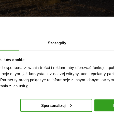
Szczegóły
 pole? Przegląd nowoczesnych
 plików cookie
siewacze
do spersonalizowania treści i reklam, aby oferować funkcje sp
ormacje o tym, jak korzystasz z naszej witryny, udostępniamy p
tosowanie Technologie w nowoczesnych rozsiewaczach nawoz
Partnerzy mogą połączyć te informacje z innymi danymi otrzym
wpływające na efektywność Rodzaje i kryteria wyboru
nia z ich usług.
oczesnych technologii w nawożeniu ...
Spersonalizuj