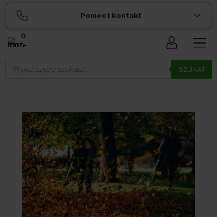
Pomoc i kontakt
0
Skontaktuj się z nami:
Wyszukiwarka
Lucyna
produktów
SZUKAJ
pokaż numer
729 856 ...
Sylwia
pokaż numer
534 853 ...
zamowienia@ ...
pokaż e-mail
biuro@ ...
pokaż e-mail
Biuro obsługi klienta czynne Pn-Sb: 8:00 – 20:00