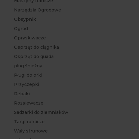
Maszyny rolnicze
Narzędzia Ogrodowe
Obsypnik
Ogród
Opryskiwacze
Osprzęt do ciągnika
Osprzęt do quada
pług śnieżny
Pługi do orki
Przyczepki
Rębaki
Rozsiewacze
Sadzarki do ziemniaków
Targi rolnicze
Wały strunowe