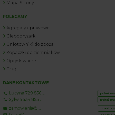
Mapa Strony
POLECAMY
Agregaty uprawowe
Glebogryzarki
Gniotowniki do zboża
Kopaczki do ziemniaków
Opryskiwacze
Pługi
DANE KONTAKTOWE
Lucyna 729 856 ...
pokaż nu
Sylwia 534 853 ...
pokaż nu
zamowienia@ ...
pokaż e-
biuro@ ...
pokaż e-