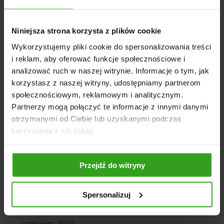
październik 2025
sierpień 2025
Niniejsza strona korzysta z plików cookie
lipiec 2025
Wykorzystujemy pliki cookie do spersonalizowania treści
czerwiec 2025
i reklam, aby oferować funkcje społecznościowe i
analizować ruch w naszej witrynie. Informacje o tym, jak
maj 2025
korzystasz z naszej witryny, udostępniamy partnerom
kwiecień 2025
społecznościowym, reklamowym i analitycznym.
marzec 2025
Partnerzy mogą połączyć te informacje z innymi danymi
luty 2025
otrzymanymi od Ciebie lub uzyskanymi podczas
korzystania z ich usług.
styczeń 2025
grudzień 2024
październik 2024
Przejdź do witryny
wrzesień 2024
sierpień 2024
Spersonalizuj
lipiec 2024
czerwiec 2024