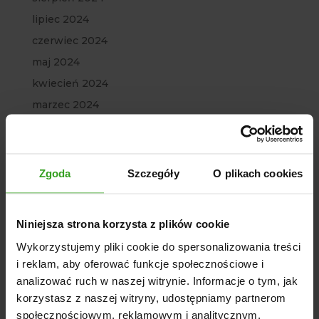
lipiec 2024
czerwiec 2024
maj 2024
kwiecień 2024
marzec 2024
luty 2024
styczeń 2024
grudzień 2023
Zgoda
Szczegóły
O plikach cookies
listopad 2023
październik 2023
Niniejsza strona korzysta z plików cookie
wrzesień 2023
Wykorzystujemy pliki cookie do spersonalizowania treści
lipiec 2023
i reklam, aby oferować funkcje społecznościowe i
czerwiec 2023
analizować ruch w naszej witrynie. Informacje o tym, jak
maj 2023
korzystasz z naszej witryny, udostępniamy partnerom
społecznościowym, reklamowym i analitycznym.
marzec 2023