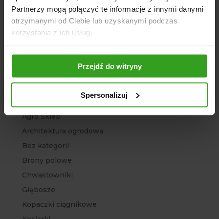
Partnerzy mogą połączyć te informacje z innymi danymi
luty 2023
otrzymanymi od Ciebie lub uzyskanymi podczas
styczeń 2023
korzystania z ich usług.
grudzień 2022
listopad 2022
Przejdź do witryny
Kategorie
Spersonalizuj
Agregat
Agro Sklep
Architektura ogrodowa
Bez kategorii
Brony polowe
Chwastowniki
Głębosze
Kopaczki ciągnikowe
Kosiarki