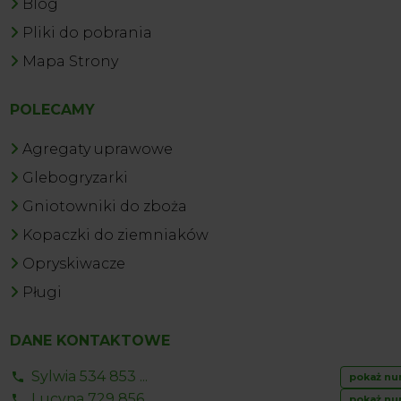
Blog
Pliki do pobrania
Mapa Strony
POLECAMY
Agregaty uprawowe
Glebogryzarki
Gniotowniki do zboża
Kopaczki do ziemniaków
Opryskiwacze
Pługi
DANE KONTAKTOWE
Sylwia 534 853 ...
pokaż nu
Lucyna 729 856 ...
pokaż nu