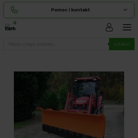
Pomoc i kontakt
0
Skontaktuj się z nami:
Wyszukiwarka
Sylwia
produktów
SZUKAJ
pokaż numer
534 853 ...
Lucyna
pokaż numer
729 856 ...
zamowienia@ ...
pokaż e-mail
biuro@ ...
pokaż e-mail
Biuro obsługi klienta czynne Pn-Sb: 8:00 – 20:00