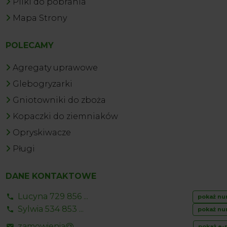
Pliki do pobrania
Mapa Strony
POLECAMY
Agregaty uprawowe
Glebogryzarki
Gniotowniki do zboża
Kopaczki do ziemniaków
Opryskiwacze
Pługi
DANE KONTAKTOWE
Lucyna 729 856 ...
pokaż nu
Sylwia 534 853 ...
pokaż nu
zamowienia@ ...
pokaż e-