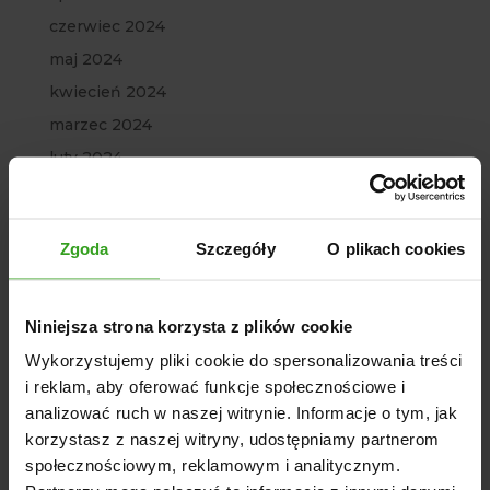
czerwiec 2024
maj 2024
kwiecień 2024
marzec 2024
luty 2024
styczeń 2024
grudzień 2023
Zgoda
Szczegóły
O plikach cookies
listopad 2023
październik 2023
wrzesień 2023
Niniejsza strona korzysta z plików cookie
lipiec 2023
Wykorzystujemy pliki cookie do spersonalizowania treści
i reklam, aby oferować funkcje społecznościowe i
czerwiec 2023
analizować ruch w naszej witrynie. Informacje o tym, jak
maj 2023
korzystasz z naszej witryny, udostępniamy partnerom
marzec 2023
społecznościowym, reklamowym i analitycznym.
luty 2023