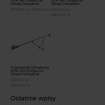
PZR 140 Żmijka Do
PZR 160 Żmijka Do
Zboża Czerpalna
Zboża Czerpalna
2700,00
zł
–
9500,00
zł
4400,00
zł
–
12800,00
zł
Przenośnik Ślimakowy
PZR 220 Żmijka Do
Zboża Czerpalna
7200,00
zł
–
18400,00
zł
Ostatnie wpisy