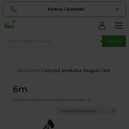
Pomoc i kontakt
0
Skontaktuj się z nami:
Wyszukiwarka
Lucyna
produktów
SZUKAJ
pokaż numer
729 856 ...
Sylwia
pokaż numer
534 853 ...
zamowienia@ ...
pokaż e-mail
Agrol Sklep
Atrybut produktu: Długość
6m
biuro@ ...
pokaż e-mail
6m
Wyświetlanie wszystkich wyników: 5
Biuro obsługi klienta czynne Pn-Sb: 8:00 – 20:00