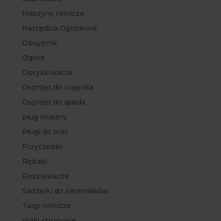
Maszyny rolnicze
Narzędzia Ogrodowe
Obsypnik
Ogród
Opryskiwacze
Osprzęt do ciągnika
Osprzęt do quada
pług śnieżny
Pługi do orki
Przyczepki
Rębaki
Rozsiewacze
Sadzarki do ziemniaków
Targi rolnicze
Wały strunowe