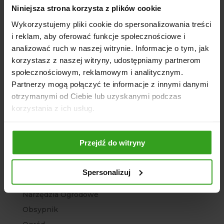
Niniejsza strona korzysta z plików cookie
Kategorie
Wykorzystujemy pliki cookie do spersonalizowania treści
Agregat
i reklam, aby oferować funkcje społecznościowe i
Agro Sklep
analizować ruch w naszej witrynie. Informacje o tym, jak
Architektura ogrodowa
korzystasz z naszej witryny, udostępniamy partnerom
społecznościowym, reklamowym i analitycznym.
Bez kategorii
Partnerzy mogą połączyć te informacje z innymi danymi
Brony polowe
otrzymanymi od Ciebie lub uzyskanymi podczas
Chwastowniki
korzystania z ich usług.
Głębosze
Kopaczki ciągnikowe
Przejdź do witryny
Kosiarki
Ładowacze
Spersonalizuj
Maszyny rolnicze
Narzędzia Ogrodowe
Obsypnik