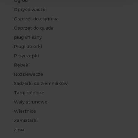
Ogród
Opryskiwacze
Osprzęt do ciągnika
Osprzęt do quada
pług śnieżny
Pługi do orki
Przyczepki
Rębaki
Rozsiewacze
Sadzarki do ziemniaków
Targi rolnicze
Wały strunowe
Wiertnice
Zamiatarki
zima