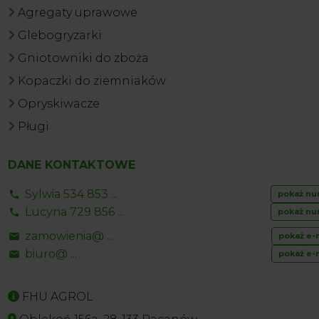
Agregaty uprawowe
Glebogryzarki
Gniotowniki do zboża
Kopaczki do ziemniaków
Opryskiwacze
Pługi
DANE KONTAKTOWE
Sylwia 534 853 ...
pokaż nu
Lucyna 729 856 ...
pokaż nu
zamowienia@ ...
pokaż e-
biuro@ ...
pokaż e-
FHU AGROL