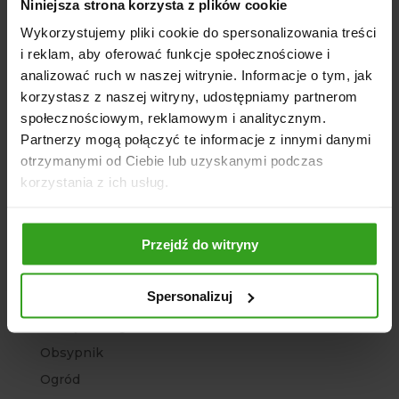
Kategorie
Niniejsza strona korzysta z plików cookie
Agregat
Wykorzystujemy pliki cookie do spersonalizowania treści
i reklam, aby oferować funkcje społecznościowe i
Agro Sklep
analizować ruch w naszej witrynie. Informacje o tym, jak
Architektura ogrodowa
korzystasz z naszej witryny, udostępniamy partnerom
Bez kategorii
społecznościowym, reklamowym i analitycznym.
Brony polowe
Partnerzy mogą połączyć te informacje z innymi danymi
otrzymanymi od Ciebie lub uzyskanymi podczas
Chwastowniki
korzystania z ich usług.
Głębosze
Kopaczki ciągnikowe
Przejdź do witryny
Kosiarki
Ładowacze
Spersonalizuj
Maszyny rolnicze
Narzędzia Ogrodowe
Obsypnik
Ogród