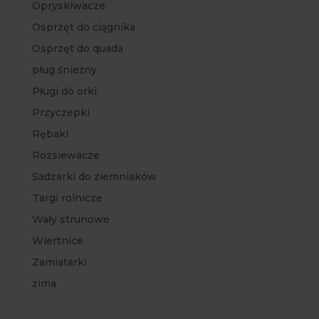
Opryskiwacze
Osprzęt do ciągnika
Osprzęt do quada
pług śnieżny
Pługi do orki
Przyczepki
Rębaki
Rozsiewacze
Sadzarki do ziemniaków
Targi rolnicze
Wały strunowe
Wiertnice
Zamiatarki
zima