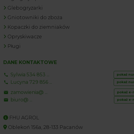
Glebogryzarki
Gniotowniki do zboża
Kopaczki do ziemniaków
Opryskiwacze
Pługi
DANE KONTAKTOWE
Sylwia 534 853 ...
pokaż nu
Lucyna 729 856 ...
pokaż nu
zamowienia@ ...
pokaż e-
biuro@ ...
pokaż e-
FHU AGROL
Oblekoń 156a, 28-133 Pacanów