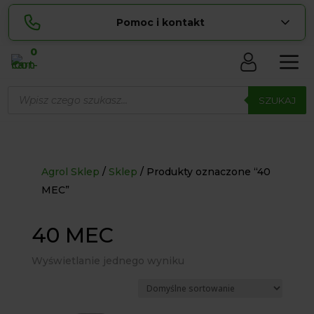
Pomoc i kontakt
0
Skontaktuj się z nami:
Wyszukiwarka
Lucyna
produktów
SZUKAJ
pokaż numer
729 856 ...
Sylwia
pokaż numer
534 853 ...
zamowienia@ ...
pokaż e-mail
Agrol Sklep
Sklep
Produkty oznaczone “40
MEC”
biuro@ ...
pokaż e-mail
40 MEC
Biuro obsługi klienta czynne Pn-Sb: 8:00 – 20:00
Wyświetlanie jednego wyniku