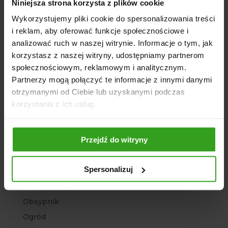
Kategorie
Niniejsza strona korzysta z plików cookie
Agregat
Wykorzystujemy pliki cookie do spersonalizowania treści
i reklam, aby oferować funkcje społecznościowe i
Agro Sklep
analizować ruch w naszej witrynie. Informacje o tym, jak
Architektura ogrodowa
korzystasz z naszej witryny, udostępniamy partnerom
Bez kategorii
społecznościowym, reklamowym i analitycznym.
Brony polowe
Partnerzy mogą połączyć te informacje z innymi danymi
otrzymanymi od Ciebie lub uzyskanymi podczas
Chwastowniki
korzystania z ich usług.
Głębosze
Kopaczki ciągnikowe
Przejdź do witryny
Kosiarki
Ładowacze
Spersonalizuj
Maszyny rolnicze
Narzędzia Ogrodowe
Obsypnik
Ogród