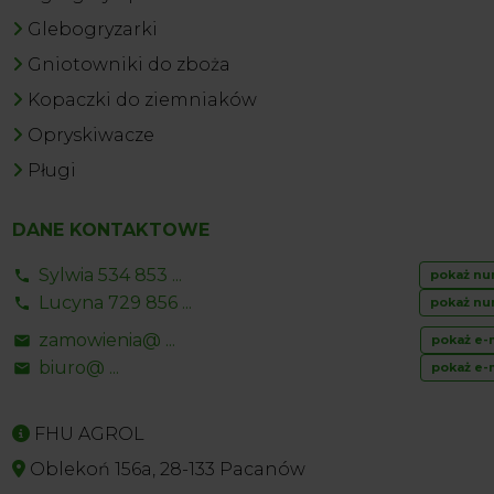
Glebogryzarki
Gniotowniki do zboża
Kopaczki do ziemniaków
Opryskiwacze
Pługi
DANE KONTAKTOWE
Sylwia 534 853 ...
pokaż nu
Lucyna 729 856 ...
pokaż nu
zamowienia@ ...
pokaż e-
biuro@ ...
pokaż e-
FHU AGROL
Oblekoń 156a, 28-133 Pacanów