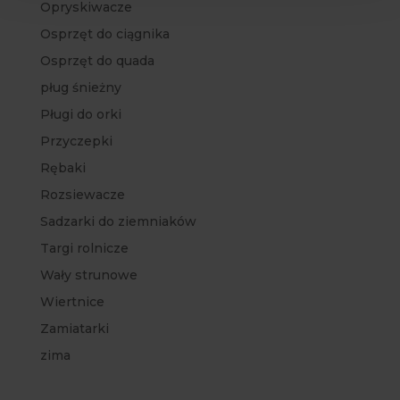
Opryskiwacze
Osprzęt do ciągnika
Osprzęt do quada
pług śnieżny
Pługi do orki
Przyczepki
Rębaki
Rozsiewacze
Sadzarki do ziemniaków
Targi rolnicze
Wały strunowe
Wiertnice
Zamiatarki
zima