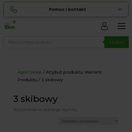
Pomoc i kontakt
0
Skontaktuj się z nami:
Wyszukiwarka
Sylwia
produktów
SZUKAJ
pokaż numer
534 853 ...
Lucyna
pokaż numer
729 856 ...
zamowienia@ ...
pokaż e-mail
Agrol Sklep
Atrybut produktu: Wariant
Produktu
3 skibowy
biuro@ ...
pokaż e-mail
3 skibowy
Biuro obsługi klienta czynne Pn-Sb: 8:00 – 20:00
Wyświetlanie jednego wyniku