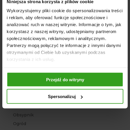
Kategorie
Niniejsza strona korzysta z plików cookie
Agregat
Wykorzystujemy pliki cookie do spersonalizowania treści
i reklam, aby oferować funkcje społecznościowe i
Agro Sklep
analizować ruch w naszej witrynie. Informacje o tym, jak
Architektura ogrodowa
korzystasz z naszej witryny, udostępniamy partnerom
Bez kategorii
społecznościowym, reklamowym i analitycznym.
Brony polowe
Partnerzy mogą połączyć te informacje z innymi danymi
otrzymanymi od Ciebie lub uzyskanymi podczas
Chwastowniki
korzystania z ich usług.
Głębosze
Kopaczki ciągnikowe
Przejdź do witryny
Kosiarki
Ładowacze
Spersonalizuj
Maszyny rolnicze
Narzędzia Ogrodowe
Obsypnik
Ogród