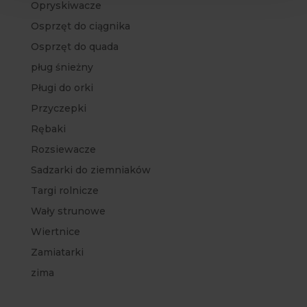
Opryskiwacze
Osprzęt do ciągnika
Osprzęt do quada
pług śnieżny
Pługi do orki
Przyczepki
Rębaki
Rozsiewacze
Sadzarki do ziemniaków
Targi rolnicze
Wały strunowe
Wiertnice
Zamiatarki
zima