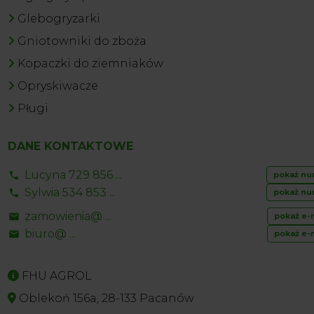
Glebogryzarki
Gniotowniki do zboża
Kopaczki do ziemniaków
Opryskiwacze
Pługi
DANE KONTAKTOWE
Lucyna 729 856 ...
pokaż nu
Sylwia 534 853 ...
pokaż nu
zamowienia@ ...
pokaż e-
biuro@ ...
pokaż e-
FHU AGROL
Oblekoń 156a, 28-133 Pacanów