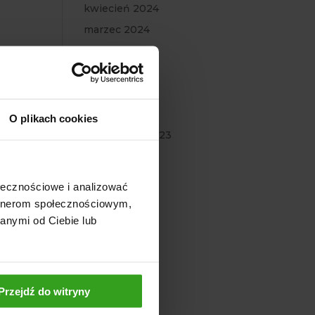
kwiecień 2024
marzec 2024
luty 2024
styczeń 2024
grudzień 2023
listopad 2023
O plikach cookies
październik 2023
wrzesień 2023
lipiec 2023
ołecznościowe i analizować
czerwiec 2023
artnerom społecznościowym,
maj 2023
anymi od Ciebie lub
marzec 2023
luty 2023
styczeń 2023
Przejdź do witryny
grudzień 2022