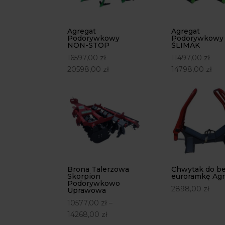
Agregat
Agregat
Podorywkowy
Podorywkowy
NON-STOP
ŚLIMAK
16597,00
zł
–
11497,00
zł
–
20598,00
zł
14798,00
zł
Brona Talerzowa
Chwytak do be
Skorpion
euroramkę Agr
Podorywkowo
2898,00
zł
Uprawowa
10577,00
zł
–
14268,00
zł