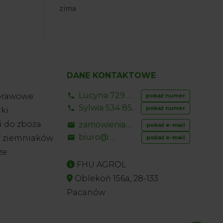
zima
DANE KONTAKTOWE
Lucyna 729 856 ...
prawowe
pokaż numer
Sylwia 534 853 ...
pokaż numer
ki
 do zboża
zamowienia@ ...
pokaż e-mail
biuro@ ...
o ziemniaków
pokaż e-mail
ze
FHU AGROL
Oblekoń 156a, 28-133
Pacanów