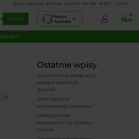
Biuro obsługi klienta czynne Pn-Sb: 8:00 – 20:00
0
Pomoc
SZUKAJ
i kontakt
ONTAKT
Ostatnie wpisy
Na co zwrócić uwagę przy
zakupie łuparki do
drewna?
Jakie maszyny
przyspieszają sianokosy?
Glebogryzarka
separacyjna czy zwykła –
różnice