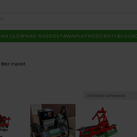
ONA GŁÓWNA
O NAS
DOSTAWA
PŁATNOŚCI
RATY
BLOG
K
Bez Inpost