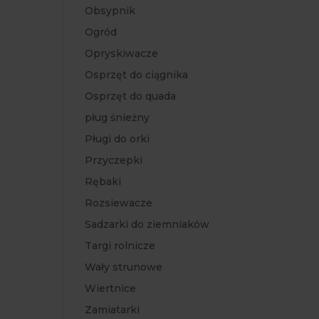
Obsypnik
Ogród
Opryskiwacze
Osprzęt do ciągnika
Osprzęt do quada
pług śnieżny
Pługi do orki
Przyczepki
Rębaki
Rozsiewacze
Sadzarki do ziemniaków
Targi rolnicze
Wały strunowe
Wiertnice
Zamiatarki