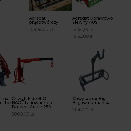
Agregat
Agregat Uprawowo
prądotwórczy
Siewny AUS
10998,00
zł
12051,00
zł
–
15152,00
zł
l na
Chwytak do BIG
Chwytak do Big-
o Tur
BAG / Ładowacz do
Bagów euroramka
Drewna Crane 250
2198,00
zł
3000,00
zł