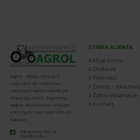
STREFA KLIENTA
Moje konto
Dostawa
Agrol – sklep rolniczy z
Płatności
częściami do traktorów
Zwroty i reklamac
rolniczych takich marek jak
Zgłoś reklamację
Ursus czy Zetor. Ogromny
Kontakt
wybór akcesoriów i maszyn
rolniczych, oraz części do ich
napraw.
Obserwuj nas na

Facebooku