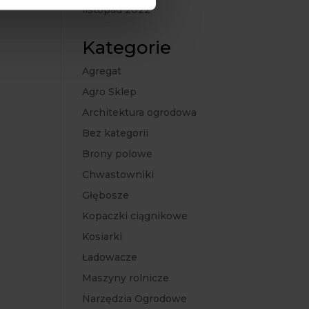
listopad 2022
Kategorie
Agregat
Agro Sklep
Architektura ogrodowa
Bez kategorii
Brony polowe
Chwastowniki
Głębosze
Kopaczki ciągnikowe
Kosiarki
Ładowacze
Maszyny rolnicze
Narzędzia Ogrodowe