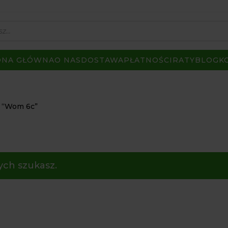
ONA GŁÓWNA
O NAS
DOSTAWA
PŁATNOŚCI
RATY
BLOG
K
 “Wom 6c”
ych szukasz.