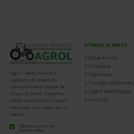
STREFA KLIENTA
Moje konto
Dostawa
Agrol – sklep rolniczy z
Płatności
częściami do traktorów
Zwroty i reklamac
rolniczych takich marek jak
Zgłoś reklamację
Ursus czy Zetor. Ogromny
Kontakt
wybór akcesoriów i maszyn
rolniczych, oraz części do ich
napraw.
Obserwuj nas na

Facebooku