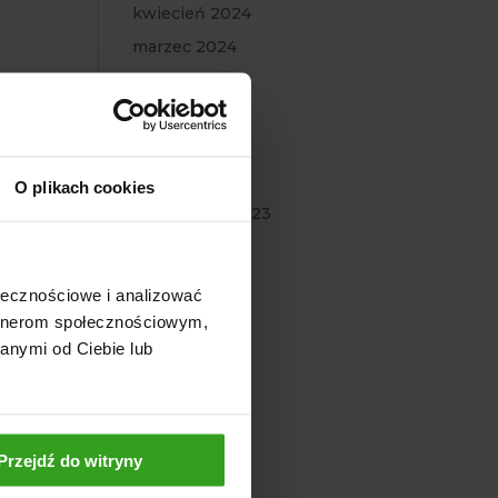
kwiecień 2024
marzec 2024
luty 2024
styczeń 2024
grudzień 2023
listopad 2023
O plikach cookies
październik 2023
wrzesień 2023
lipiec 2023
ołecznościowe i analizować
czerwiec 2023
artnerom społecznościowym,
maj 2023
anymi od Ciebie lub
marzec 2023
luty 2023
styczeń 2023
Przejdź do witryny
grudzień 2022