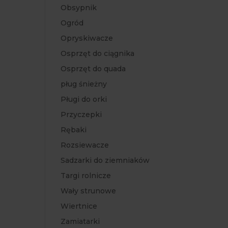
Obsypnik
Ogród
Opryskiwacze
Osprzęt do ciągnika
Osprzęt do quada
pług śnieżny
Pługi do orki
Przyczepki
Rębaki
Rozsiewacze
Sadzarki do ziemniaków
Targi rolnicze
Wały strunowe
Wiertnice
Zamiatarki