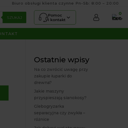
Biuro obsługi klienta czynne Pn-Sb: 8:00 – 20:00
0
Pomoc
SZUKAJ
i kontakt
ONTAKT
Ostatnie wpisy
Na co zwrócić uwagę przy
zakupie łuparki do
drewna?
Jakie maszyny
przyspieszają sianokosy?
Glebogryzarka
separacyjna czy zwykła –
różnice