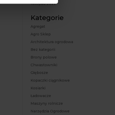
listopad 2022
Kategorie
Agregat
Agro Sklep
Architektura ogrodowa
Bez kategorii
Brony polowe
Chwastowniki
Głębosze
Kopaczki ciągnikowe
Kosiarki
Ładowacze
Maszyny rolnicze
Narzędzia Ogrodowe