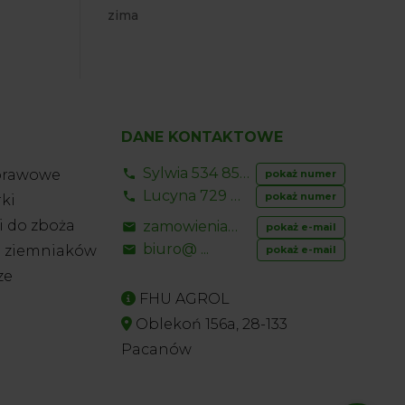
zima
DANE KONTAKTOWE
Sylwia 534 853 ...
prawowe
pokaż numer
Lucyna 729 856 ...
pokaż numer
ki
 do zboża
zamowienia@ ...
pokaż e-mail
biuro@ ...
o ziemniaków
pokaż e-mail
ze
FHU AGROL
Oblekoń 156a, 28-133
Pacanów