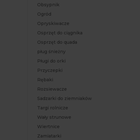
Obsypnik
Ogród
Opryskiwacze
Osprzęt do ciągnika
Osprzęt do quada
pług śnieżny
Pługi do orki
Przyczepki
Rębaki
Rozsiewacze
Sadzarki do ziemniaków
Targi rolnicze
Wały strunowe
Wiertnice
Zamiatarki