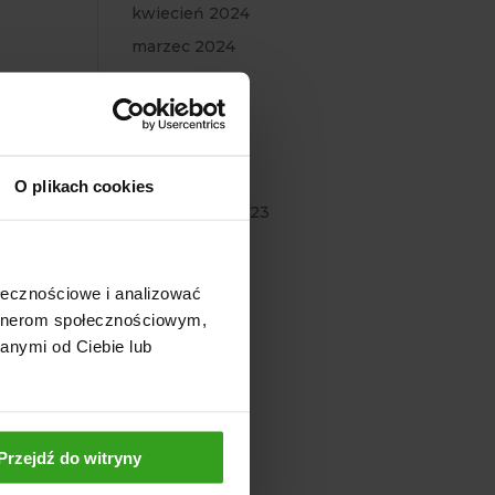
kwiecień 2024
marzec 2024
luty 2024
styczeń 2024
grudzień 2023
listopad 2023
O plikach cookies
październik 2023
wrzesień 2023
lipiec 2023
ołecznościowe i analizować
czerwiec 2023
artnerom społecznościowym,
maj 2023
anymi od Ciebie lub
marzec 2023
luty 2023
styczeń 2023
Przejdź do witryny
grudzień 2022