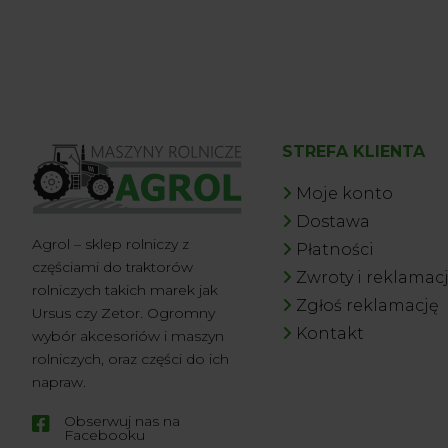
STREFA KLIENTA
Moje konto
Dostawa
Agrol – sklep rolniczy z
Płatności
częściami do traktorów
Zwroty i reklamac
rolniczych takich marek jak
Zgłoś reklamację
Ursus czy Zetor. Ogromny
Kontakt
wybór akcesoriów i maszyn
rolniczych, oraz części do ich
napraw.
Obserwuj nas na

Facebooku