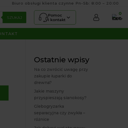
Biuro obsługi klienta czynne Pn-Sb: 8:00 – 20:00
0
Pomoc
SZUKAJ
i kontakt
ONTAKT
Ostatnie wpisy
Na co zwrócić uwagę przy
zakupie łuparki do
drewna?
Jakie maszyny
przyspieszają sianokosy?
Glebogryzarka
separacyjna czy zwykła –
różnice