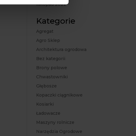
listopad 2022
Kategorie
Agregat
Agro Sklep
Architektura ogrodowa
Bez kategorii
Brony polowe
Chwastowniki
Głębosze
Kopaczki ciągnikowe
Kosiarki
Ładowacze
Maszyny rolnicze
Narzędzia Ogrodowe