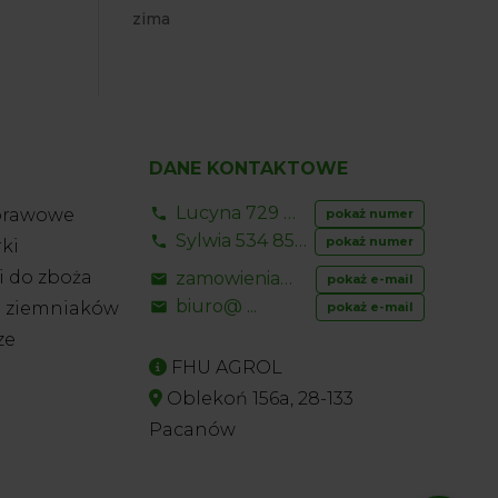
zima
DANE KONTAKTOWE
Lucyna 729 856 ...
prawowe
pokaż numer
Sylwia 534 853 ...
pokaż numer
ki
 do zboża
zamowienia@ ...
pokaż e-mail
biuro@ ...
o ziemniaków
pokaż e-mail
ze
FHU AGROL
Oblekoń 156a, 28-133
Pacanów