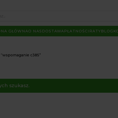
ONA GŁÓWNA
O NAS
DOSTAWA
PŁATNOŚCI
RATY
BLOG
K
 “wspomaganie c385”
ych szukasz.