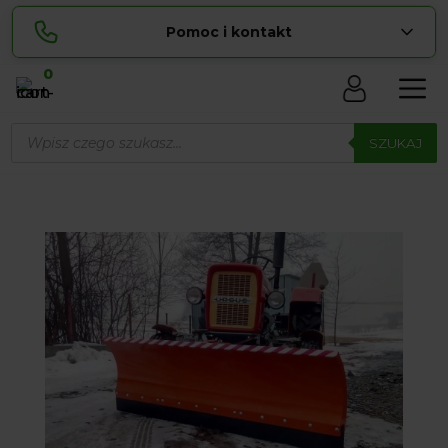
Pomoc i kontakt
0
Skontaktuj się z nami:
Wyszukiwarka
Sylwia
produktów
SZUKAJ
pokaż numer
534 853 ...
Lucyna
pokaż numer
729 856 ...
zamowienia@ ...
pokaż e-mail
biuro@ ...
pokaż e-mail
Biuro obsługi klienta czynne Pn-Sb: 8:00 – 20:00