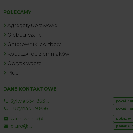
POLECAMY
Agregaty uprawowe
Glebogryzarki
Gniotowniki do zboża
Kopaczki do ziemniaków
Opryskiwacze
Pługi
DANE KONTAKTOWE
Sylwia 534 853 ...
pokaż nu
Lucyna 729 856 ...
pokaż nu
zamowienia@ ...
pokaż e-
biuro@ ...
pokaż e-