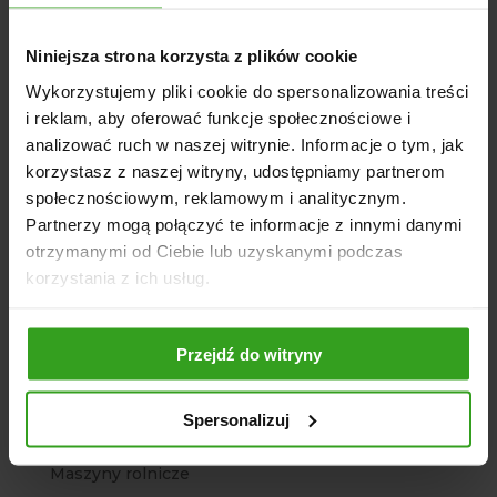
grudzień 2022
listopad 2022
Niniejsza strona korzysta z plików cookie
Wykorzystujemy pliki cookie do spersonalizowania treści
Kategorie
i reklam, aby oferować funkcje społecznościowe i
Agregat
analizować ruch w naszej witrynie. Informacje o tym, jak
korzystasz z naszej witryny, udostępniamy partnerom
Agro Sklep
społecznościowym, reklamowym i analitycznym.
Architektura ogrodowa
Partnerzy mogą połączyć te informacje z innymi danymi
Bez kategorii
otrzymanymi od Ciebie lub uzyskanymi podczas
Brony polowe
korzystania z ich usług.
Chwastowniki
Głębosze
Przejdź do witryny
Kopaczki ciągnikowe
Kosiarki
Spersonalizuj
Ładowacze
Maszyny rolnicze